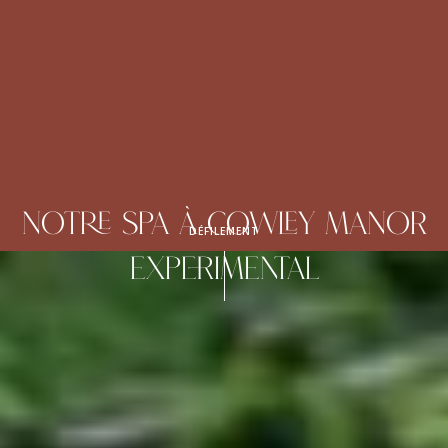
Notre Spa à Cowley Manor
DÉFILEMENT
Experimental