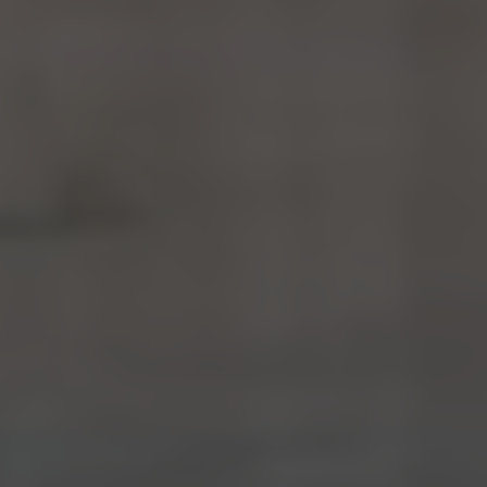
Un havre de paix pour prendre
soin de soi
Baigné par la beauté naturelle de la campagne des
Cotswolds. Un havre de paix pour prendre soin de soi, un
tonique pour l'âme. Bienvenue au C-Side Spa, où notre
équipe propose une gamme de soins holistiques
comprenant des massages, des soins du visage et du
corps - avec des soins de la peau avancés de
Biologique
Recherche
et
Oskia
- ainsi que des massages spécialisés
pour nos clientes enceintes
Notre concept est enracinée dans notre environnement
généreux. La pierre de Cotswold est utilisée partout et les
murs de verre du sol au plafond offrent une vue sur les bois