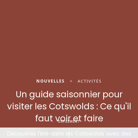
NOUVELLES
>
ACTIVITÉS
Un guide saisonnier pour
visiter les Cotswolds : Ce qu'il
faut voir et faire
DÉFILEMENT
Découvrez l'été dans les Cotswolds avec des