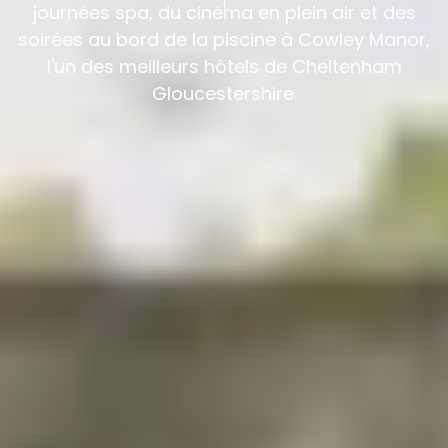
journées spa, du cinéma en plein air et des
soirées au bord de la piscine à Cowley Manor,
l'un des meilleurs hôtels de Cheltenham
Gloucestershire.