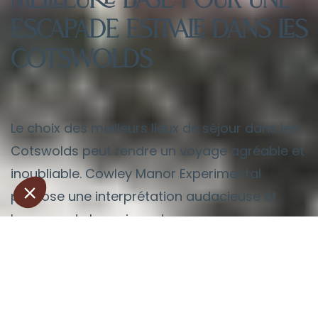
meilleure base pour une
escapade estivale dans les
Cotswolds
Le choix des meilleurs lieux de séjour dans les
Cotswolds peut rendre un voyage agréable et
inoubliable. Cowley Manor Experimental
propose une interprétation audacieuse et
luxueuse de la maison de campagne
classique, entourée de 55 acres de jardins, de
lacs et de prairies. À quelques minutes en
voiture de Cheltenham, il est idéalement situé
pour explorer la région tout en offrant un